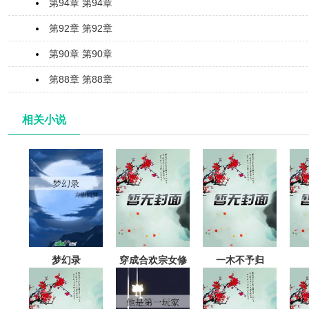
第94章 第94章
第92章 第92章
第90章 第90章
第88章 第88章
相关小说
梦幻录
穿成合欢宗女修
一木不予归
后揣了反派的崽