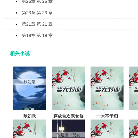
第25章 第 25 章
第23章 第 23 章
第21章 第 21 章
第19章 第 19 章
相关小说
梦幻录
穿成合欢宗女修
一木不予归
后揣了反派的崽