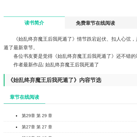
>
读书简介
免费章节在线阅读
《始乱终弃魔王后我死遁了》情节跌宕起伏、扣人心弦，
遁了最新章节。
各位书友要是觉得《始乱终弃魔王后我死遁了》还不错的
作者最新作品:
始乱终弃魔王后我死遁了
《始乱终弃魔王后我死遁了》内容节选
章节在线阅读
第29章 第 29 章
第27章 第 27 章