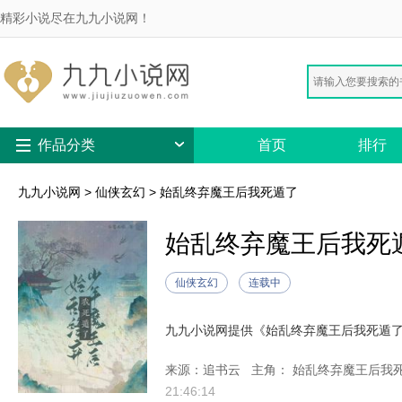
精彩小说尽在九九小说网！
作品分类
首页
排行
九九小说网
>
仙侠玄幻
>
始乱终弃魔王后我死遁了
始乱终弃魔王后我死
仙侠玄幻
连载中
来源：追书云
主角： 始乱终弃魔王后我
21:46:14