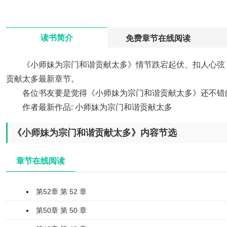
>
读书简介
免费章节在线阅读
《小师妹为宗门和谐贡献太多》情节跌宕起伏、扣人心弦
贡献太多最新章节。
各位书友要是觉得《小师妹为宗门和谐贡献太多》还不错
作者最新作品:
小师妹为宗门和谐贡献太多
《小师妹为宗门和谐贡献太多》内容节选
章节在线阅读
第52章 第 52 章
第50章 第 50 章