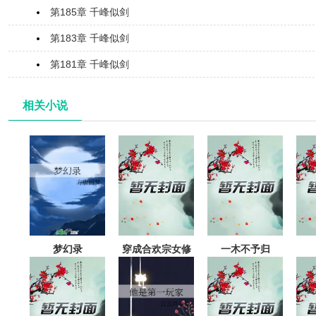
第185章 千峰似剑
第183章 千峰似剑
第181章 千峰似剑
相关小说
梦幻录
穿成合欢宗女修
一木不予归
后揣了反派的崽