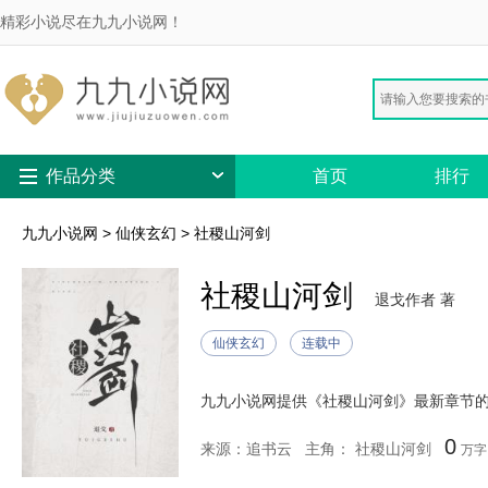
精彩小说尽在九九小说网！
作品分类
首页
排行
九九小说网
>
仙侠玄幻
>
社稷山河剑
社稷山河剑
退戈作者 著
仙侠玄幻
连载中
0
来源：追书云
主角： 社稷山河剑
万字