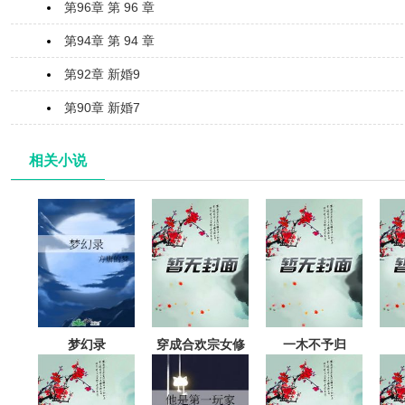
第96章 第 96 章
第94章 第 94 章
第92章 新婚9
第90章 新婚7
相关小说
梦幻录
穿成合欢宗女修
一木不予归
后揣了反派的崽