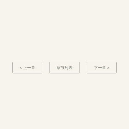
< 上一章
章节列表
下一章 >