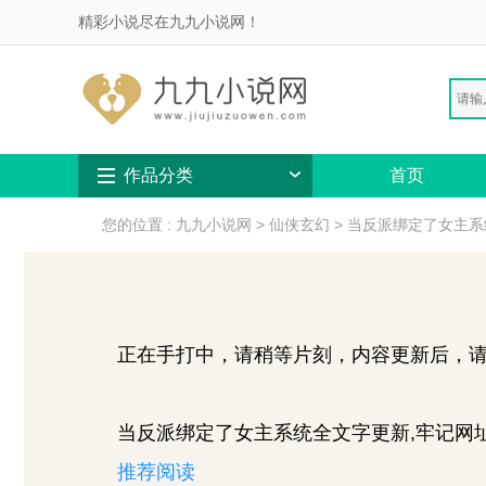
精彩小说尽在九九小说网！
作品分类
首页
您的位置 :
九九小说网
>
仙侠玄幻
>
当反派绑定了女主系
正在手打中，请稍等片刻，内容更新后，
当反派绑定了女主系统全文字更新,牢记网址:https://m.j
推荐阅读